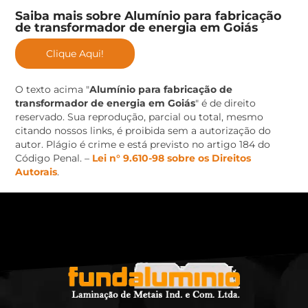
Saiba mais sobre Alumínio para fabricação
de transformador de energia em Goiás
Clique Aqui!
O texto acima "
Alumínio para fabricação de
transformador de energia em Goiás
" é de direito
reservado. Sua reprodução, parcial ou total, mesmo
citando nossos links, é proibida sem a autorização do
autor. Plágio é crime e está previsto no artigo 184 do
Código Penal. –
Lei n° 9.610-98 sobre os Direitos
Autorais
.