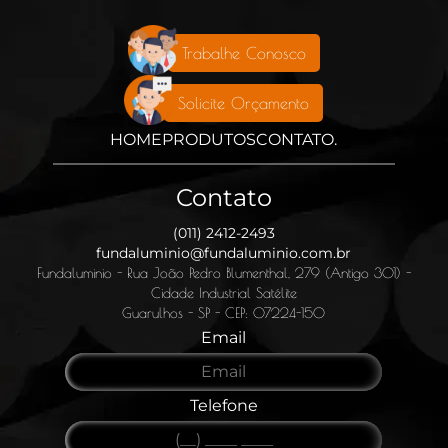
Trabalhe Conosco
Solicite Orçamento
HOME
PRODUTOS
CONTATO
.
Contato
(011) 2412-2493
fundaluminio@fundaluminio.com.br
Fundaluminio - Rua João Pedro Blumenthal, 279 (Antigo 301) -
Cidade Industrial Satélite
Guarulhos - SP - CEP: 07224-150
Email
Telefone