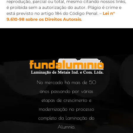
reprodução, parcial ou total, mesmo citando nossos links,
é proibida sem a autorização do autor. Plágio é crime e
está previsto no artigo 184 do Código Penal. –
Lei n°
9.610-98 sobre os Direitos Autorais
.
No mercado há mais de 50
anos passando por várias
etapas de crescimento e
modernização no processo
completo da Laminação do
Alumnio.